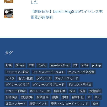
した
【散財日記】belkin MagSafeワイヤレス充
電器が超便利
タグ
ANA
Diners
ETF
iDeCo
Investors Trust
ITA
NISA
pickup
インデックス投資
インベスターズトラスト
オフショア積立投資
カメラ
セゾン投信
ダイナース
ダイナースカード
ダイナースクラブ
ダイナースクラブカード
ドルコスト平均法
バリュー平均法
ポートフォリオ
信託報酬
投信
投資
投資信託
投資成績
投資戦略
投資計画
挨拶
散財
散財日記
本
楽天
楽天バンガード
楽天ポイント
楽天・バンガード・ファンド
海外