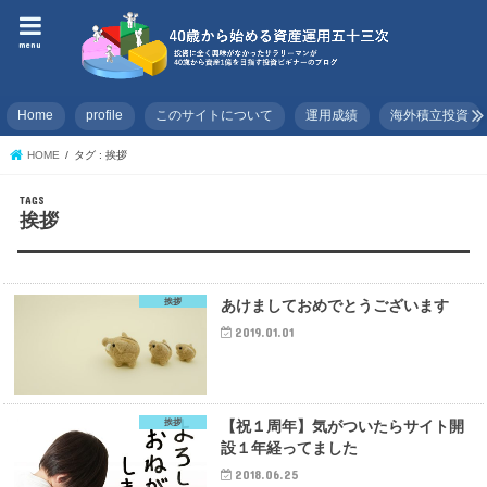
menu
Home
profile
このサイトについて
運用成績
海外積立投資
HOME
タグ : 挨拶
挨拶
挨拶
あけましておめでとうございます
2019.01.01
挨拶
【祝１周年】気がついたらサイト開
設１年経ってました
2018.06.25