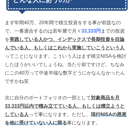
まず年間40万、20年間で積立投資をする事が前提なの
で、一番適合するのは若年層で月々
33,333円
までの投資
を
実践している人かつ、インデックスで長期投資を目論
んでいる人、もしくはこれから実施していこうという人
ってことになります。こういう人はまず積立NISAを検討
したほうがいいでしょうね。当たり前ですけど。ちなみ
にこの40万って中途半端な数字どうにかなんなかったん
ですかね笑
次に自分のポートフォリオの一部として
対象商品を月
33,333円以内で積み立てている人、もしくは積立ようと
している人
って事になります。ただし、
現行NISAの恩恵
を他に受けていない人に限る
事になります。