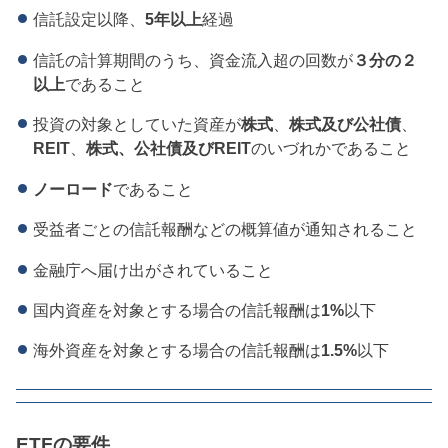
信託設定以降、
5年以上
経過
信託の計算期間のうち、資金流入超の回数が
３分の２
以上
であること
投資の対象としていた資産が
株式
、
株式及び公社債
、
REIT
、
株式、公社債及びREIT
のいづれかであること
ノーロード
であること
受益者ごとの信託報酬などの概算値が通知されること
金融庁へ届け出がされていること
国内資産を対象とする場合の信託報酬は
1%
以下
海外資産を対象とする場合の信託報酬は
1.5%
以下
ETFの要件