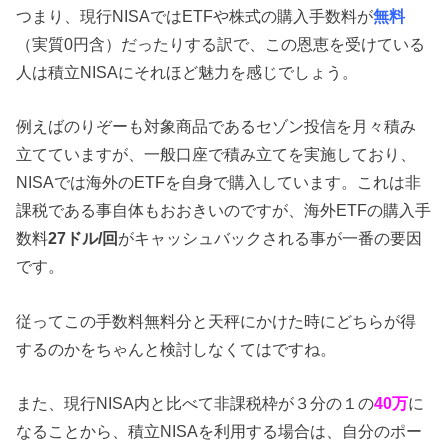
つまり、現行NISAではETFや株式の購入手数料が
無料
（実質0円含）だったりする訳で、この恩恵を受けている
人は積立NISAにそれほど魅力を感じでしょう。
例えばのりぞーも対象商品であるセゾン投信を月々積み
立てていますが、一般口座で積み立てを実施しており、
NISAでは海外のETFを自身で購入しています。これは非
課税である事自体もおおきいのですが、海外ETFの購入手
数料
27ドル/回
がキャッシュバックされる事が一番の要因
です。
従ってこの手数料無料分と天秤にかけた時にどちらが得
するのかをちゃんと検討しなくてはですね。
また、現行NISA内と比べて非課税枠が３分の１の
40万
に
なることから、積立NISAを利用する場合は、自分のポー