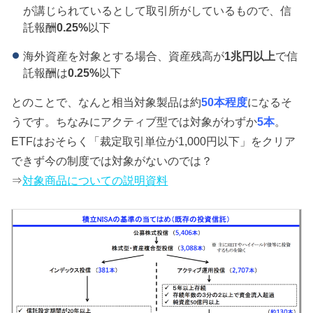
が講じられているとして取引所がしているもので、信
託報酬
0.25%
以下
海外資産を対象とする場合、資産残高が
1兆円以上
で信
託報酬は
0.25%
以下
とのことで、なんと相当対象製品は約
50本程度
になるそ
うです。ちなみにアクティブ型では対象がわずか
5本
。
ETFはおそらく「裁定取引単位が1,000円以下」をクリア
できず今の制度では対象がないのでは？
⇒
対象商品についての説明資料