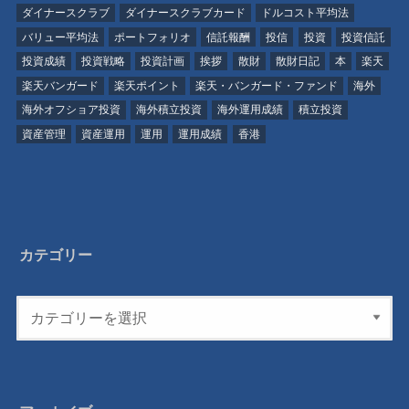
ダイナースクラブ
ダイナースクラブカード
ドルコスト平均法
バリュー平均法
ポートフォリオ
信託報酬
投信
投資
投資信託
投資成績
投資戦略
投資計画
挨拶
散財
散財日記
本
楽天
楽天バンガード
楽天ポイント
楽天・バンガード・ファンド
海外
海外オフショア投資
海外積立投資
海外運用成績
積立投資
資産管理
資産運用
運用
運用成績
香港
カテゴリー