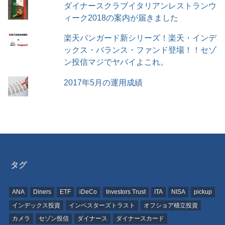
ダイナースクラブイタリアンレストランウ
ィーク2018の案内が届きました
楽天バンガード新シリーズ！楽天・インデ
ックス・バランス・ファンド登場！！セゾ
ン投信マジでヤバイよこれ。
2017年5月の運用成績
タグ
ANA
Diners
ETF
iDeCo
Investors Trust
ITA
NISA
pickup
インデックス投資
インベスターズトラスト
オフショア積立投資
カメラ
セゾン投信
ダイナース
ダイナースカード