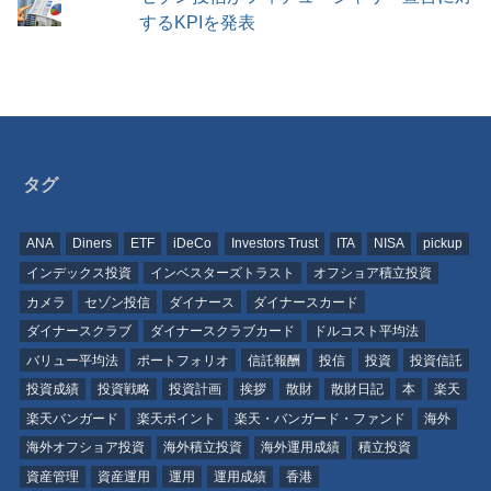
するKPIを発表
タグ
ANA
Diners
ETF
iDeCo
Investors Trust
ITA
NISA
pickup
インデックス投資
インベスターズトラスト
オフショア積立投資
カメラ
セゾン投信
ダイナース
ダイナースカード
ダイナースクラブ
ダイナースクラブカード
ドルコスト平均法
バリュー平均法
ポートフォリオ
信託報酬
投信
投資
投資信託
投資成績
投資戦略
投資計画
挨拶
散財
散財日記
本
楽天
楽天バンガード
楽天ポイント
楽天・バンガード・ファンド
海外
海外オフショア投資
海外積立投資
海外運用成績
積立投資
資産管理
資産運用
運用
運用成績
香港