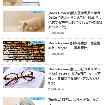
読んだ本
[Book Review]個人型確定拠出年金
iDeCoで選ぶべきこの7本! 50歳でも
30歳でも3000万円つくれる35の法則
(ビジネス社)
2017.07.26
読んだ本
[Book Review]日本再生は、生産性
向上しかない！（飛鳥新社）
2017.07.20
読んだ本
[Book Review]忙しいビジネスマン
でも続けられる 毎月5万円で7000万
円つくる積立て投資術 (アスカビジ
ネス)
2017.07.10
読んだ本
[Review]ETFはこの7本を買いなさ
い