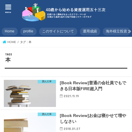
menu
Home
profile
このサイトについて
運用成績
海外積立投資
HOME
タグ : 本
本
読んだ本
[Book Review]普通の会社員でもで
きる日本版FIRE超入門
2021.11.19
読んだ本
[Book Review]お金は寝かせて増や
しなさい
2018.01.27