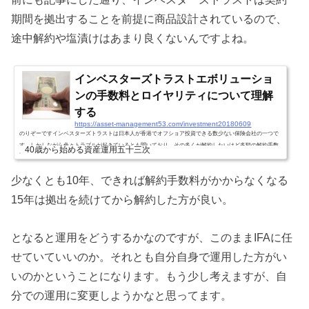
期間を拠出することを前提に商品設計されているので、
途中解約や塩漬けはあまり良くないんですよね。
インベスターズトラストエボリューショ
ンの手数料とロイヤリティについて理解
する
https://asset-management53.com/investment20180609
のりぞーですインベスターズトラストは日本人が香港でオフショア投資できる数少ない保険会社の一つで
す。しかしながら色々トラブルが起きているとも聞いており、その多くが解約したいけど多額の解約手数
40歳から始める資産運用五十三次
料が取られるため、解約したくてもできないと言う話です。これは、多くがボーナスや非課税部分のみの
いいことばかりを聞いていて、手数料体系をきちんと理解せずに解約したり、ちゃんと説明されずに契約
少なくとも10年、できれば解約手数料がかからなくなる
してしまったことが原因のようです。こちらをちゃんと理解しておく必要があると考えています。今日は
そんな話です。インベスター...
15年は拠出を続けてから解約した方が良い。
となると運用をどうするかなのですが、このままIFAに任
せていていいのか。それとも自分自身で運用した方がい
いのかということになります。もう少し考えますが、自
分での運用に変更しようかなと思ってます。