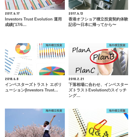
2017.6.17
2017.6.13
Investors Trust Evolution 運用
香港オフショア積立投資契約体験
成績('17/6…
記④〜日本に帰ってから〜
海外積立投資
海外積立投資
2018.6.8
2018.2.21
インベスターズトラスト エボリ
下落相場に合わせ、インベスター
ューション(Investors Trust…
ズトラストEvolutionのスイッチ
ング…
海外積立投資
海外積立投資