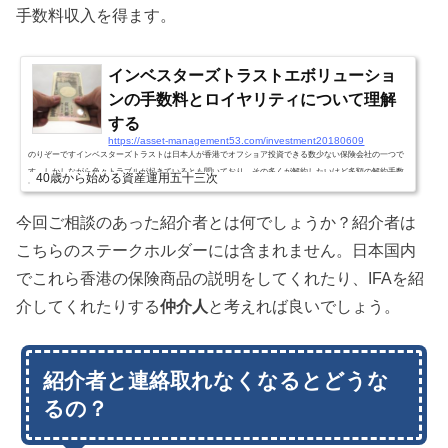
手数料収入を得ます。
インベスターズトラストエボリューショ
ンの手数料とロイヤリティについて理解
する
https://asset-management53.com/investment20180609
のりぞーですインベスターズトラストは日本人が香港でオフショア投資できる数少ない保険会社の一つで
す。しかしながら色々トラブルが起きているとも聞いており、その多くが解約したいけど多額の解約手数
40歳から始める資産運用五十三次
料が取られるため、解約したくてもできないと言う話です。これは、多くがボーナスや非課税部分のみの
いいことばかりを聞いていて、手数料体系をきちんと理解せずに解約したり、ちゃんと説明されずに契約
今回ご相談のあった紹介者とは何でしょうか？紹介者は
してしまったことが原因のようです。こちらをちゃんと理解しておく必要があると考えています。今日は
そんな話です。インベスター...
こちらのステークホルダーには含まれません。日本国内
でこれら香港の保険商品の説明をしてくれたり、IFAを紹
介してくれたりする
仲介人
と考えれば良いでしょう。
紹介者と連絡取れなくなるとどうな
るの？