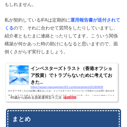
もしれません。
私が契約しているIFAは定期的に
運用報告書が送付されて
くる
ので、それに合わせて質問をしたりしていますし、
紹介者ともたまに連絡とったりしてます。こういう関係
構築が何かあった時の助けにもなると思いますので、面
倒くさがらず実行しましょう。
インベスターズトラスト（香港オフショ
ア投資）でトラブらないために考えてお
きた...
https://asset-management53.com/investment20180606
のりぞーですこちらの記事に書きましたが、インベスターズトラストについて何名からかお問い合わせを
頂き、トラブルを抱えている方も少なからずいるようです。そのような方、また、これから始めようとさ
40歳から始める資産運用五十三次
2 Pockets
れている方に、トラブルを起こさないために考えておきたことを書きたいと思います。投資の仕組みをま
ず知っておくべしトラブルの最たる原因は、そもそもオフショア投資の仕組みを理解していないことに始
まると思います。日本の投資信託や保険とはだいぶ異なる性質を持つのできちんと理解しなくてはなりま
せん。これを理解せぬままブ...
まとめ