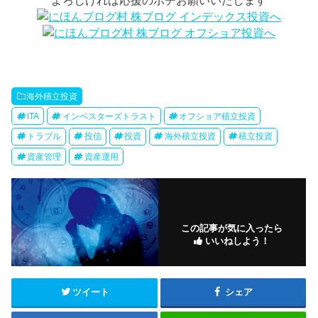
よろしければ応援のポチお願いいたします
海外積立投資
ITA
インベスターズトラスト
オフショア積立投資
トラブル
投信
投資
海外積立投資
積立投資
資産管理
資産運用
この記事が気に入ったら
いいねしよう！
ツイート
シェア