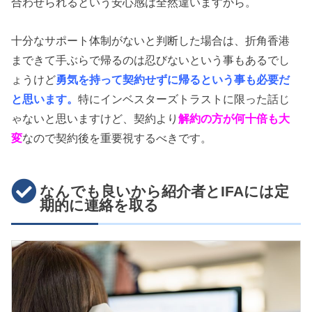
合わせられるという安心感は全然違いますから。
十分なサポート体制がないと判断した場合は、折角香港
まできて手ぶらで帰るのは忍びないという事もあるでし
ょうけど
勇気を持って契約せずに帰るという事も必要だ
と思います。
特にインベスターズトラストに限った話じ
ゃないと思いますけど、契約より
解約の方が何十倍も大
変
なので契約後を重要視するべきです。
なんでも良いから紹介者とIFAには定
期的に連絡を取る