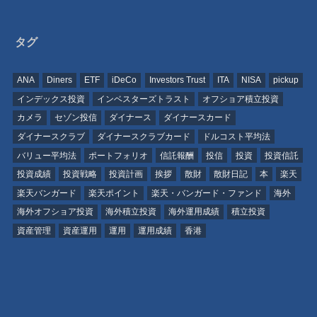
タグ
ANA
Diners
ETF
iDeCo
Investors Trust
ITA
NISA
pickup
インデックス投資
インベスターズトラスト
オフショア積立投資
カメラ
セゾン投信
ダイナース
ダイナースカード
ダイナースクラブ
ダイナースクラブカード
ドルコスト平均法
バリュー平均法
ポートフォリオ
信託報酬
投信
投資
投資信託
投資成績
投資戦略
投資計画
挨拶
散財
散財日記
本
楽天
楽天バンガード
楽天ポイント
楽天・バンガード・ファンド
海外
海外オフショア投資
海外積立投資
海外運用成績
積立投資
資産管理
資産運用
運用
運用成績
香港