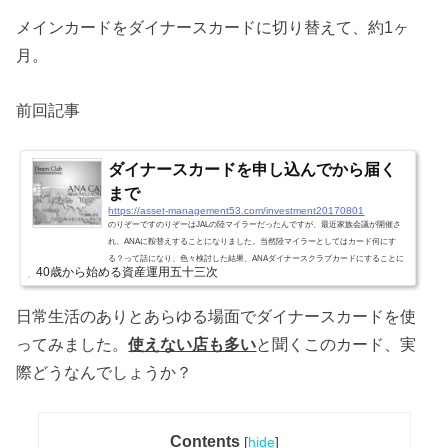
メインカードをダイナースカードに切り替えて、約1ヶ
月。
前回記事
ダイナースカードを申し込んでから届く
まで
https://asset-management53.com/investment20170801
のりぞーですのりぞーはJALの陸マイラーだったんですが、最近家族会議が開催さ
れ、ANAに鞍替えすることになりました。当然陸マイラーとしてはカード何にす
る？って話になり、色々検討した結果、ANAダイナースクラブカードにすることに
40歳から始める資産運用五十三次
決定しました。なぜANAダイナースクラブカードだったのか最終的な候補として
は、ANAアメックスゴールド、アメックスゴールドプロパー、ANAダイナースクラ
ブカード、ダイナースクラブカードプロパーの4種類だったのですが、最終的にAN
日常生活のありとあらゆる場面でダイナースカードを使
Aダイナースクラブカードに決めました。理由は大きく以下の3つです ...
ってみました。
使えない店も多い
と聞くこのカード、実
際どうなんでしょうか？
Contents
[
hide
]