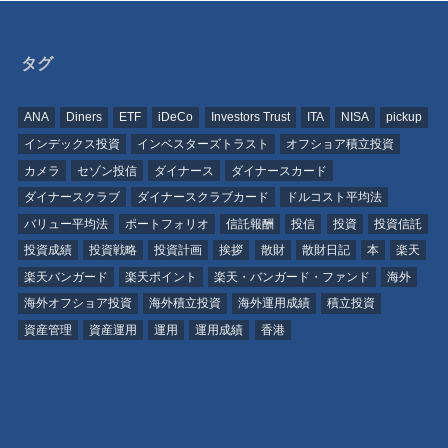
タグ
ANA
Diners
ETF
iDeCo
Investors Trust
ITA
NISA
pickup
インデックス投資
インベスターズトラスト
オフショア積立投資
カメラ
セゾン投信
ダイナース
ダイナースカード
ダイナースクラブ
ダイナースクラブカード
ドルコスト平均法
バリュー平均法
ポートフォリオ
信託報酬
投信
投資
投資信託
投資成績
投資戦略
投資計画
挨拶
散財
散財日記
本
楽天
楽天バンガード
楽天ポイント
楽天・バンガード・ファンド
海外
海外オフショア投資
海外積立投資
海外運用成績
積立投資
資産管理
資産運用
運用
運用成績
香港