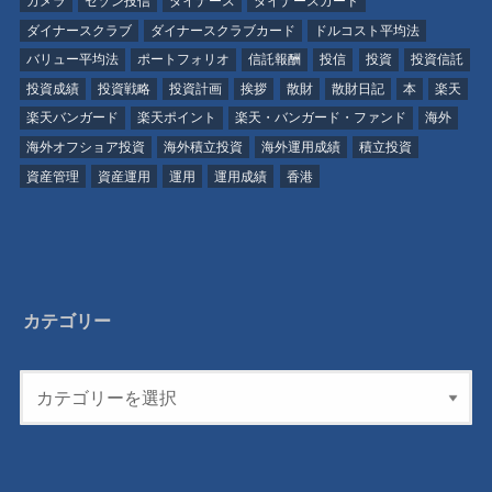
カメラ
セゾン投信
ダイナース
ダイナースカード
ダイナースクラブ
ダイナースクラブカード
ドルコスト平均法
バリュー平均法
ポートフォリオ
信託報酬
投信
投資
投資信託
投資成績
投資戦略
投資計画
挨拶
散財
散財日記
本
楽天
楽天バンガード
楽天ポイント
楽天・バンガード・ファンド
海外
海外オフショア投資
海外積立投資
海外運用成績
積立投資
資産管理
資産運用
運用
運用成績
香港
カテゴリー