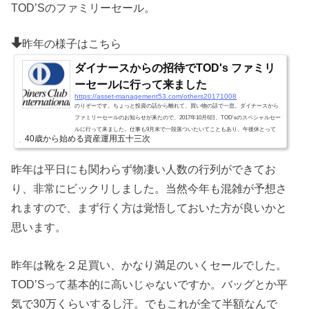
TOD’Sのファミリーセール。
昨年の様子はこちら
ダイナースからの招待でTOD's ファミリ
ーセールに行って来ました
https://asset-management53.com/others20171008
のりぞーです。ちょっと投資の話から離れて、買い物の話で一息。ダイナースから
ファミリーセールのお知らせが来たので、2017年10月6日、TOD'sのスペシャルセー
ルに行って来ました。仕事も9月末で一段落ついたいてこともあり、午後休とって
40歳から始める資産運用五十三次
行っちゃいました・・汗14:00〜ということで13:40分に品川で妻と待ち合わせ、そ
のまま会場に13:55分くらいについたのですが・・・そこには 人 人！ 人！！ ２００
人以上の人！！！ え、TOD'sってこんな人気あったんだっけ？（ごめんなさ
昨年は平日にも関わらず物凄い人数の行列ができてお
い！！）3階の会場から...
り、非常にビックリしました。当然今年も混雑が予想さ
れますので、まず行く方は覚悟しておいた方が良いかと
思います。
昨年は靴を２足買い、かなり満足のいくセールでした。
TOD’Sって基本的に高いじゃないですか。バッグとか平
気で30万くらいするし汗。でもこれが全て半額なんで