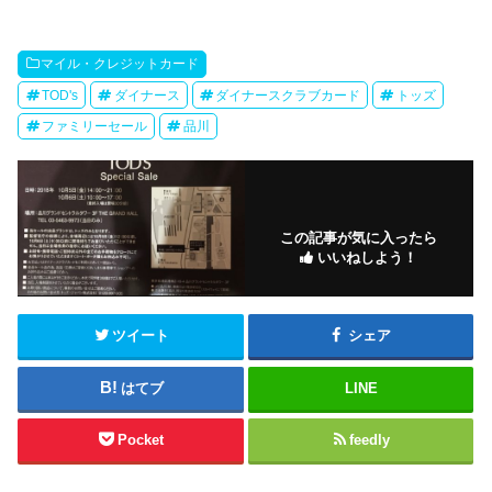
マイル・クレジットカード
TOD's
ダイナース
ダイナースクラブカード
トッズ
ファミリーセール
品川
この記事が気に入ったら
いいねしよう！
ツイート
シェア
はてブ
LINE
Pocket
feedly