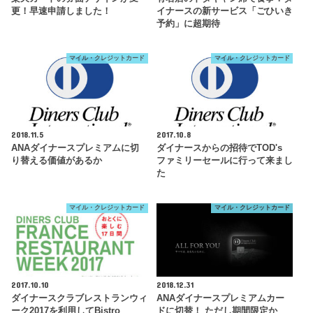
更！早速申請しました！
イナースの新サービス「ごひいき
予約」に超期待
マイル・クレジットカード
マイル・クレジットカード
2018.11.5
2017.10.8
ANAダイナースプレミアムに切
ダイナースからの招待でTOD's
り替える価値があるか
ファミリーセールに行って来まし
た
マイル・クレジットカード
マイル・クレジットカード
2017.10.10
2018.12.31
ダイナースクラブレストランウィ
ANAダイナースプレミアムカー
ーク2017を利用してBistro
ドに切替！ ただし期間限定か