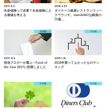
2017.8.2
2018.4.29
生命保険って必要？生命保険に入
ダイナース銀座レストランウィー
る価値を考える
クでランチ。namiki667は銀座の
穴場…
その他
その他
2017.11.6
2019.1.16
投信ブロガーが選ぶ！Fund of
2018年買ってよかったものラン
the Year 2017に投票しました
キング
その他
その他