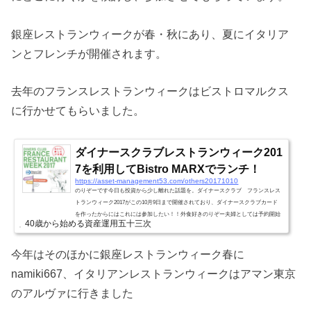
銀座レストランウィークが春・秋にあり、夏にイタリア
ンとフレンチが開催されます。
去年のフランスレストランウィークはビストロマルクス
に行かせてもらいました。
ダイナースクラブレストランウィーク201
7を利用してBistro MARXでランチ！
https://asset-management53.com/others20171010
のりぞーです今日も投資から少し離れた話題を。ダイナースクラブ フランスレス
トランウィーク2017がこの10月9日まで開催されており、ダイナースクラブカード
を作ったからにはこれには参加したい！！外食好きのりぞー夫婦としては予約開始
40歳から始める資産運用五十三次
日である8月30日に即予約しまして、銀座にあるBistro MARX（ビストロマルクス）
に行って来ましたよ。姉妹店であるTHIERRY MARXは星こそ取っていないもの
の、パリの二つ星シェフであるティエリーマルクス氏が監修するレストラン。でも
今年はそのほかに銀座レストランウィーク春に
ランチ12,000円、ディナー20,000円とそれなりのお値段。。。でも...
namiki667、イタリアンレストランウィークはアマン東京
のアルヴァに行きました