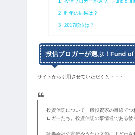
1
投信ブロガーが選ぶ！Fund of the
2
昨年の結果は？
3
2017順位は？
投信ブロガーが選ぶ！Fund of t
サイトから引用させていただくと・・・
投資信託について一般投資家の目線でつ
ロガーたち。投資信託の事情通である彼
証券会社の宣伝やうたい文句にまどわさ