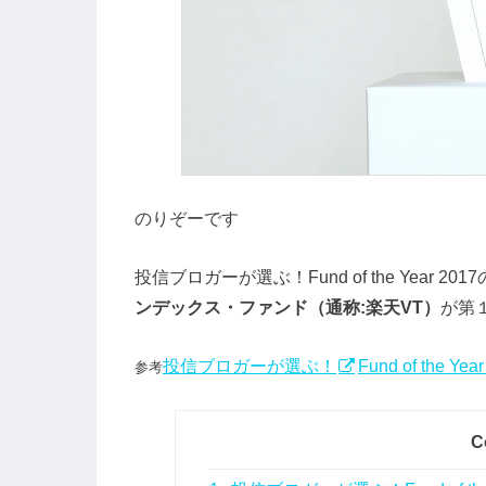
のりぞーです
投信ブロガーが選ぶ！Fund of the Year 2
ンデックス・ファンド（通称:楽天VT）
が第
投信ブロガーが選ぶ！
Fund of the Yea
参考
C