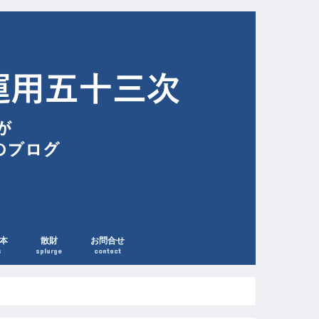
本
散財
お問合せ
s
splurge
contact