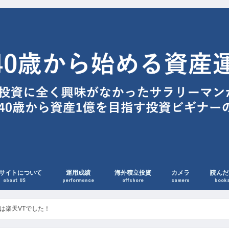
サイトについて
運用成績
海外積立投資
カメラ
読んだ
about US
performance
offshore
camera
book
017は楽天VTでした！