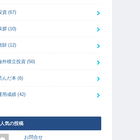
投資
(67)
挨拶
(10)
散財
(12)
海外積立投資
(50)
読んだ本
(6)
運用成績
(42)
人気の投稿
お問合せ