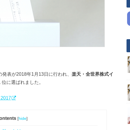
017の発表が2018年1月13日に行われ、
楽天・全世界株式イ
１位に選ばれました。
r 2017
ontents
[
hide
]