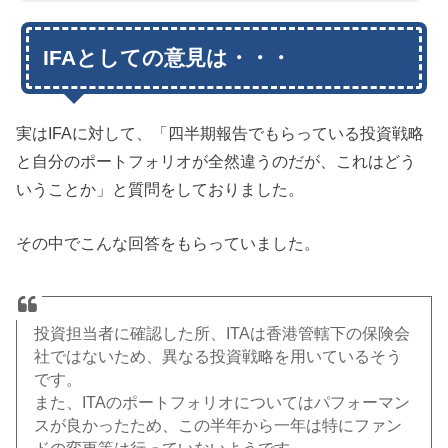
口座と同じで運用はプロにお任せスタイルな訳です。9月中旬にIFAの判断でリスク
を見て現金同等物のファンド(FIDC)に切り替割ってから約3ヶ月、ずっと何も動き
がなくやきもきしていたのですが、漸くこの12月14日に...
IFAとしての意見は・・・
実はIFAに対して、「四半期報告でもらっている投資戦略
と自分のポートフォリオが全然違うのだが、これはどう
いうことか」と質問をしておりました。
その中でこんな回答をもらっていました。
投資担当者に確認した所、
ITAは香港管轄下の保険会
社ではないため、
異なる投資戦略を用いているそう
です。
また、
ITAのポートフォリオについてはパフォーマン
スが良かったため
、
この半年から一年は特にファン