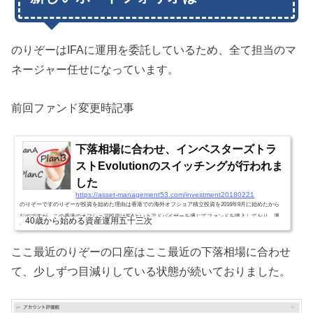
のりぞーはIFAに運用を委託しているため、全て担当のマ
ネージャー任せになっています。
前回ファンド変更時記事
下落相場に合わせ、インベスターズトラ
ストEvolutionのスイッチングが行われま
した
https://asset-management53.com/investment20180221
のりぞーですのりぞーが投資を始めた理由は香港での海外オフショア積立投資を2016年9月に始めたから
なのですが、この香港のオフショア投資はIFAというアドバイザーを通じてファンドを購入しており、運
40歳から始める資産運用五十三次
用もこのIFAのファンドマネージャー任せになっております。そのため、インデックス中心ののりぞーの
投資スタイルとは異なり、え？そんなファンド買うの？と言った事がしばしば起こるのが結構楽しい感じ
ここ最近のりぞーの口座はここ最近の下落相場に合わせ
だったりしてます。↓関連記事↓前回のファンド買い増し時の記事この時は何とロシアのアクティブファン
ドを30%保持するという考えられ...
て、少しずつ目減りしている状態が続いておりました。