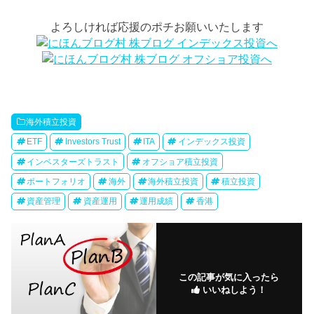
よろしければ応援のポチお願いいたします
海外積立投資
ETF
Investors Trust
ITA
インデックス投資
インベスターズトラスト
オフショア積立投資
ポートフォリオ
海外
海外積立投資
積立投資
資産管理
資産運用
運用成績
香港
この記事が気に入ったら
いいねしよう！