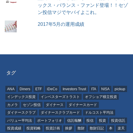
ックス・バランス・ファンド登場！！セゾ
ン投信マジでヤバイよこれ。
2017年5月の運用成績
タグ
ANA
Diners
ETF
iDeCo
Investors Trust
ITA
NISA
pickup
インデックス投資
インベスターズトラスト
オフショア積立投資
カメラ
セゾン投信
ダイナース
ダイナースカード
ダイナースクラブ
ダイナースクラブカード
ドルコスト平均法
バリュー平均法
ポートフォリオ
信託報酬
投信
投資
投資信託
投資成績
投資戦略
投資計画
挨拶
散財
散財日記
本
楽天