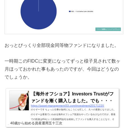
おっとびっくり全部現金同等物ファンドになりました。
一時期このFIDCに変更になってずっと様子見されて数ヶ
月ほっておかれた事もあったのですが、今回はどうなの
でしょうか。
【海外オフショア】Investors Trustがフ
ァンドを漸く購入しました。でも・・・
https://asset-management53.com/investment20171220
のりぞーです ちょっと仕事が如何にもこうにも忙しく、久々の更新になりました。
のりぞーは香港でいわゆる海外オフショア投資をやっているわけなのですが、香港
での投資はIFAという投資顧問会社を経由してファンドを購入することになり、そ
40歳から始める資産運用五十三次
の際にIFAに運用を任せるという契約を結んでおります。つまり基本的にはラップ