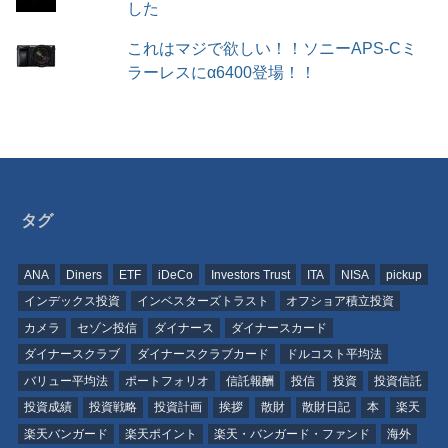
した
これはマジで欲しい！！ソニーAPS-Cミ
ラーレスにα6400登場！！
タグ
ANA
Diners
ETF
iDeCo
Investors Trust
ITA
NISA
pickup
インデックス投資
インベスターズトラスト
オフショア積立投資
カメラ
セゾン投信
ダイナース
ダイナースカード
ダイナースクラブ
ダイナースクラブカード
ドルコスト平均法
バリュー平均法
ポートフォリオ
信託報酬
投信
投資
投資信託
投資成績
投資戦略
投資計画
挨拶
散財
散財日記
本
楽天
楽天バンガード
楽天ポイント
楽天・バンガード・ファンド
海外