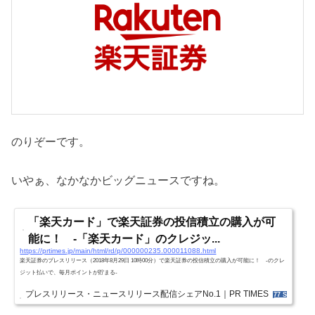
のりぞーです。
いやぁ、なかなかビッグニュースですね。
「楽天カード」で楽天証券の投信積立の購入が可
能に！ ‐「楽天カード」のクレジッ...
https://prtimes.jp/main/html/rd/p/000000235.000011088.html
楽天証券のプレスリリース（2018年8月29日 10時00分）で楽天証券の投信積立の購入が可能に！ ‐のクレ
ジット払いで、毎月ポイントが貯まる‐
プレスリリース・ニュースリリース配信シェアNo.1｜PR TIMES
77 Shares
9