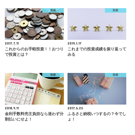
投資
投資
2017.7.11
2019.1.17
これからのお手軽投資！！おつり
これまでの投資成績を振り返って
で投資とは？
みる
投資
投資
2018.9.11
2017.6.25
金利手数料売主負担なら迷わず分
ふるさと納税いつするの？今でし
割払いにせよ！
ょ！