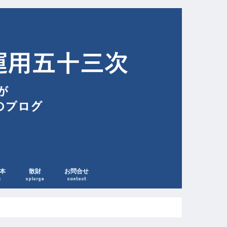
本
散財
お問合せ
s
splurge
contact