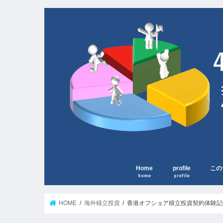
Home
profile
この
home
profile
HOME
海外積立投資
香港オフショア積立投資契約体験記