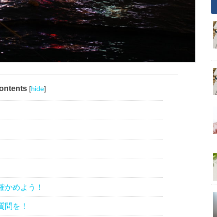
ontents
[
hide
]
確かめよう！
質問を！