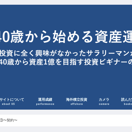
サイトについて
運用成績
海外積立投資
カメラ
読んだ
about US
performance
offshore
camera
book
③〜契約〜