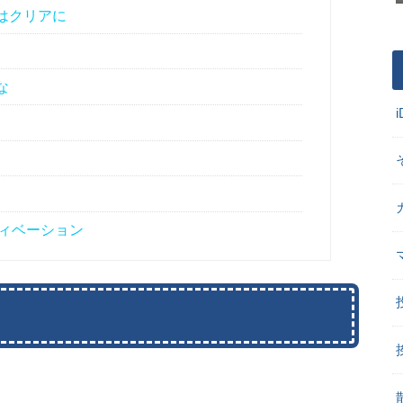
はクリアに
な
ィベーション