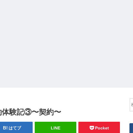
約体験記③〜契約〜
はてブ
LINE
Pocket