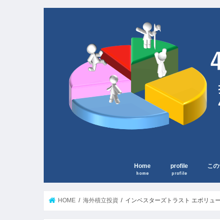
Home
profile
この
home
profile
HOME
海外積立投資
インベスターズトラスト エボリューション(In