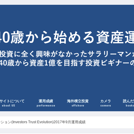
サイトについて
運用成績
海外積立投資
カメラ
読んだ
about US
performance
offshore
camera
book
vestors Trust Evolution)2017年9月運用成績