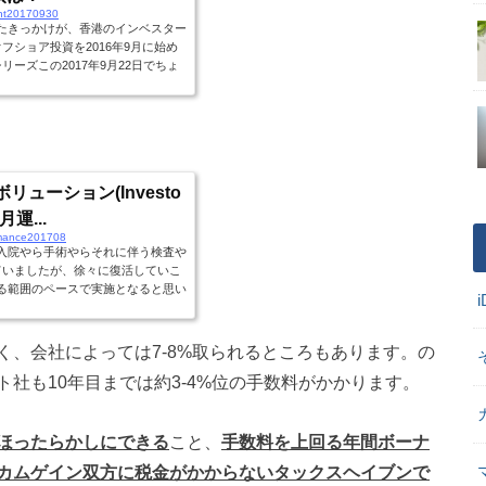
ent20170930
たきっかけが、香港のインベスター
の海外オフショア投資を2016年9月に始め
ーズこの2017年9月22日でちょ
ってみたいと思います。 当初拠出
8.00(ボーナス4%) 手数料他 ：
1 リターン ：4.9%(追加配分後に対す
に対するリターン)拠出金$7,200に
ューション(Investo
8月運...
rmance201708
入院やら手術やらそれに伴う検査や
ていましたが、徐々に復活していこ
る範囲のペースで実施となると思い
ます。さて、そんなんで本来であれ
も兼ねてブログ更新しようと思いま
ーはInvestors Trust(インベ
、会社によっては7-8%取られるところもあります。の
いう商品を積立投資をしているのです
社も10年目までは約3-4%位の手数料がかかります。
ほったらかしにできる
こと、
手数料を上回る年間ボーナ
カムゲイン双方に税金がかからないタックスヘイブンで