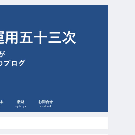
本
散財
お問合せ
s
splurge
contact