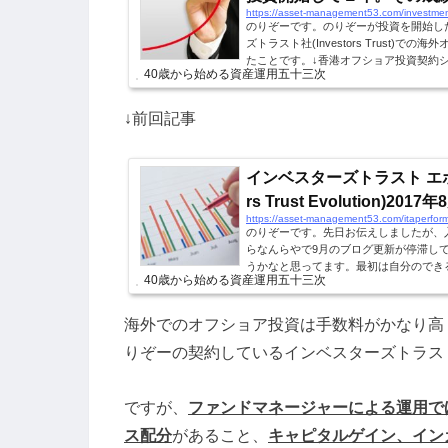
https://asset-management53.com/investm
のりぞーです。のりぞーが投資を開始し
ズトラスト社(Investors Trust)で
たことです。↓香港オフショア投資契約シリ
40歳から始める資産運用五十三次
うど１年になったのでその成績を振り返
金 ：$7,200.00 追加配分 ： $28
-$341.535 評価額 ：$7,855.3
↓前回記事
るリターン) 純リターン ：9.1%(拠出額
対して最終評価額は...
インベスターズトラスト エボリ
rs Trust Evolution)2017年
https://asset-management53.com/itaperfo
のりぞーです。先日お伝えしましたが、
らなんらやで9月のブログ更新が停滞し
うかなと思ってます。最初は自分のでき
40歳から始める資産運用五十三次
ますが、今後もよろしくおねがいいたし
ば月初めに書く内容なのですが、備忘録
す。↓前回記事2017年8月の運用サマリーのりぞ
海外でのオフショア投資は手数料がかなり高く
スターズトラスト)社のEvolusionと
りぞーの契約しているインベスターズトラスト
が、8月に入って今年分の...
ですが、
ファンドマネージャーによる運用で
ス配分
があること、
キャピタルゲイン、イン