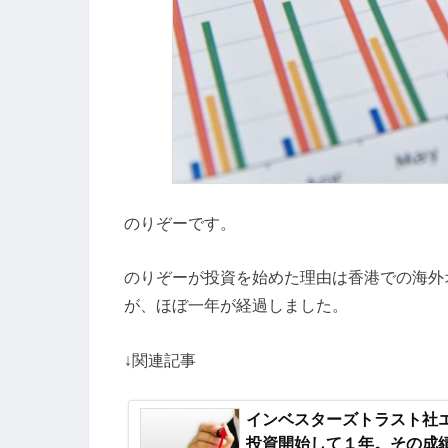
のりぞーです。
のりぞーが投資を始めた理由は香港での海外オ
が、ほぼ一年が経過しました。
↓関連記事
インベスターズトラスト社
投資開始して１年。その成