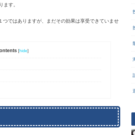
ります。
の１つではありますが、まだその効果は享受できていませ
ontents
[
hide
]