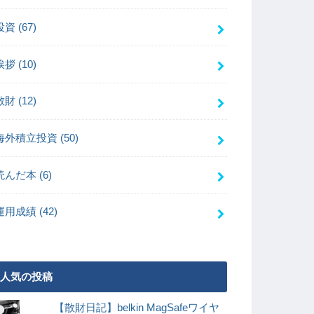
投資
(67)
挨拶
(10)
散財
(12)
海外積立投資
(50)
読んだ本
(6)
運用成績
(42)
人気の投稿
【散財日記】belkin MagSafeワイヤ