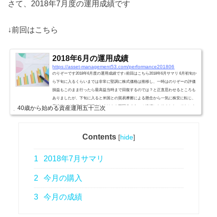
さて、2018年7月度の運用成績です
↓前回はこちら
2018年6月の運用成績
https://asset-management53.com/performance201806
のりぞーです2018年6月度の運用成績です↓前回はこちら2018年6月サマリ 6月初旬か
ら下旬に入るくらいまでは非常に堅調に株式価格は推移し、一時はのりぞーの評価
損益もこのまま行ったら最高益当時まで回復するのでは？と正直思わせるところも
ありましたが、下旬に入ると米国との貿易摩擦による懸念から一気に株安に転じ、
最終的には先月末と同等もしくはやや下回るくらいの終値になりました。それによ
40歳から始める資産運用五十三次
って、期中に積立購入した分についてはほぼマイナスを計上、全体としても3ヶ月
ぶりに前月比マイナスとなりました。今月の購入今月...
Contents
[
hide
]
1
2018年7月サマリ
2
今月の購入
3
今月の成績