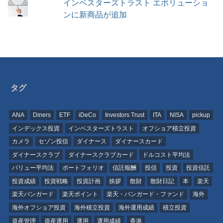
インベスターズトラスト エボリューショ
ンに新商品が追加
タグ
ANA
Diners
ETF
iDeCo
Investors Trust
ITA
NISA
pickup
インデックス投資
インベスターズトラスト
オフショア積立投資
カメラ
セゾン投信
ダイナース
ダイナースカード
ダイナースクラブ
ダイナースクラブカード
ドルコスト平均法
バリュー平均法
ポートフォリオ
信託報酬
投信
投資
投資信託
投資成績
投資戦略
投資計画
挨拶
散財
散財日記
本
楽天
楽天バンガード
楽天ポイント
楽天・バンガード・ファンド
海外
海外オフショア投資
海外積立投資
海外運用成績
積立投資
資産管理
資産運用
運用
運用成績
香港