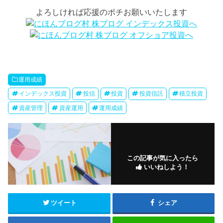
よろしければ応援のポチお願いいたします
運用成績
インデックス投資
投信
投資
投資信託
積立投資
資産管理
資産運用
運用成績
この記事が気に入ったら
いいねしよう！
ツイート
シェア