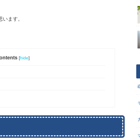
思います。
ontents
[
hide
]