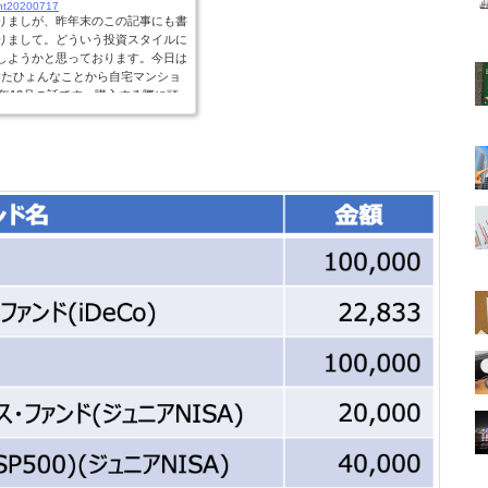
ent20200717
りましが、昨年末のこの記事にも書
りまして。どういう投資スタイルに
しようかと思っております。今日は
増えたひょんなことから自宅マンショ
9年12月の話です。購入する際に頭
、コロナ禍の前だったので高値で売
残債との差額が2,000万になった