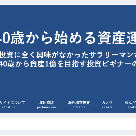
サイトについて
運用成績
海外積立投資
カメラ
読んだ
about US
performance
offshore
camera
book