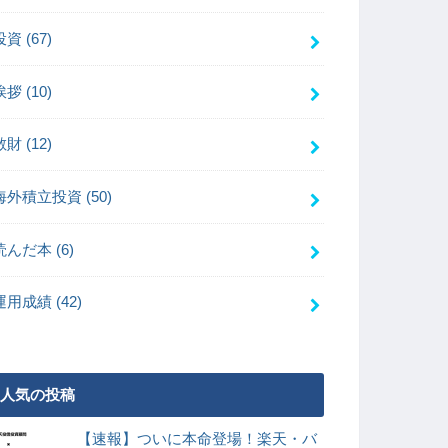
投資
(67)
挨拶
(10)
散財
(12)
海外積立投資
(50)
読んだ本
(6)
運用成績
(42)
人気の投稿
【速報】ついに本命登場！楽天・バ