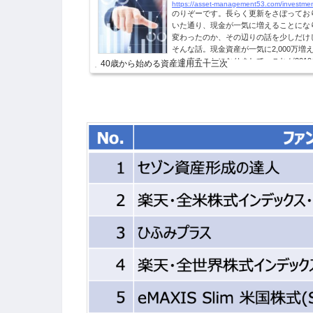
https://asset-management53.com/investm
のりぞーです。長らく更新をさぼってお
いた通り、現金が一気に増えることにな
変わったのか、その辺りの話を少しだけ
そんな話。現金資産が一気に2,000万
ンを売ることになりまして。これが201
40歳から始める資産運用五十三次
金をそれなりに入れていたということと
ることができたということもあり、ローン
のです。（パチパチ）通常...