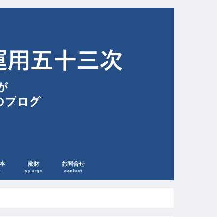
本
散財
お問合せ
s
splurge
contact