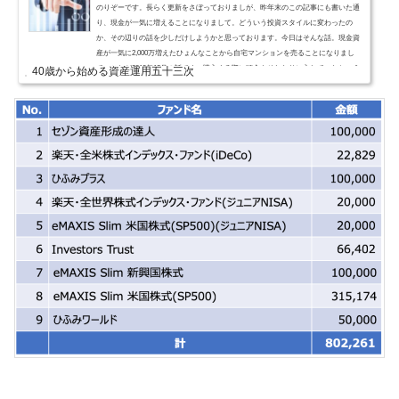
のりぞーです。長らく更新をさぼっておりましが、昨年末のこの記事にも書いた通
り、現金が一気に増えることになりまして。どういう投資スタイルに変わったの
か、その辺りの話を少しだけしようかと思っております。今日はそんな話。現金資
産が一気に2,000万増えたひょんなことから自宅マンションを売ることになりまし
て。これが2019年12月の話です。購入する際に頭金をそれなりに入れていたという
40歳から始める資産運用五十三次
ことと、コロナ禍の前だったので高値で売ることができたということもあり、ロー
ン残債との差額が2,000万になったのです。（パチパチ）通常...