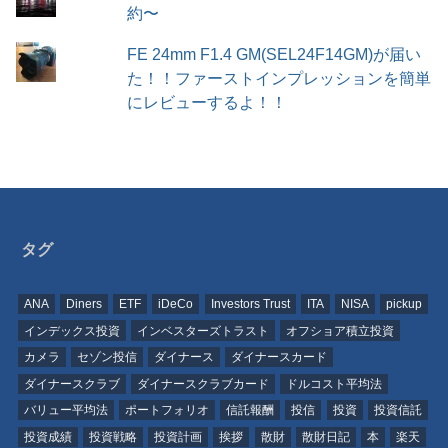
約〜
FE 24mm F1.4 GM(SEL24F14GM)が届い
た！！ファーストインプレッションを簡単
にレビューするよ！！
タグ
ANA
Diners
ETF
iDeCo
Investors Trust
ITA
NISA
pickup
インデックス投資
インベスターズトラスト
オフショア積立投資
カメラ
セゾン投信
ダイナース
ダイナースカード
ダイナースクラブ
ダイナースクラブカード
ドルコスト平均法
バリュー平均法
ポートフォリオ
信託報酬
投信
投資
投資信託
投資成績
投資戦略
投資計画
挨拶
散財
散財日記
本
楽天