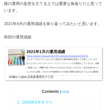
後の運用の妄想を立てる上では重要な振返りだと思って
います。
2021年4月の運用成績を振り返ってみたいと思います。
前回の運用成績
2021年1月の運用成績
https://asset-management53.com/performance202101
のりぞーですのりぞーは1ヶ月に1度自分の運用成績を振返って文章にしています。
ほったらかしのインデックス／アクティブファンドでの運用をしているため、頻繁
に振返りをして機動力高く何かができるわけではないのですが、自分自身のポジシ
ョンや立ち居地、それから中長期視点での今後の運用の妄想を立てる上では重要な
振返りだと思っています。2021年1月の運用成績を振り返ってみたいと思います。 2
40歳から始める資産運用五十三次
020年1月サマリついに米国ではバイデン政権が始まり株価の面で個人的には不安に
思っていました。ご祝儀的に上がったのち一時的な...
Contents
[
hide
]
1
2020年4月サマリ