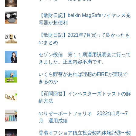
【散財日記】belkin MagSafeワイヤレス充
電器が超便利
【散財日記】2021年7月買って良かったも
のまとめ
セゾン投信 第１１期運用説明会に行って
きました。正直内容不満です。
いくら貯蓄があれば理想のFIREが実現で
きるのか
【質問回答】インベスターズトラストの解
約方法
のりぞーポートフォリオ 2022年1月〜7
月 運用成績
香港オフショア積立投資契約体験記③〜契