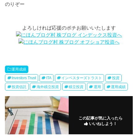
のりぞー
よろしければ応援のポチお願いいたします
運用成績
Investors Trust
ITA
インベスターズトラスト
投資
投資信託
海外積立投資
積立投資
運用
運用成績
この記事が気に入ったら
いいねしよう！