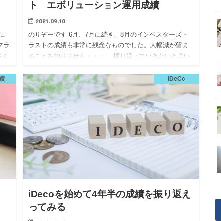
ト エボリューション運用成績
2021.09.10
に
のりぞーです 6月、7月に続き、8月のインベスターズト
マラ
ラストの成績も非常に残念なものでした。大幅減が留ま
多く
ることを知りません・・・。 振り返っていきたいと思い
だ
ます。 ↓前回記事 2021年8月の運用サマリー さて、7月の
成…
績
iDeCo
iDecoを始めて4年半の成績を振り返え
ってみる