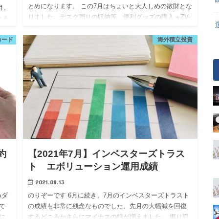
とめになります。 この7月はちょいと大人しめの散財とな
月。
りました。デスク周りの収納等、便利グッズの購入＋ZV-
よう
1の周辺機器ことになります。 ↓前回記事 今月の散財ま
ラ
と…
カード
海外積立投資
約
【2021年7月】インベスターズトラス
ト エボリューション運用成績
2021.08.13
Aダ
のりぞーです 6月に続き、7月のインベスターズトラスト
て
の成績も非常に残念なものでした。先月の大幅減を回復
に
するどころかさらにマイナスの幅が増えました。 振り返