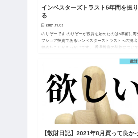
インベスターズトラスト5年間を振
る
2021.11.03
のりぞーです のりぞーが投資を始めたのは5年前に海
フショア投資であるいンベスターズトラストへの拠出
始めたことがきっかけです。 香港投資の契約につい
こちらのシリーズ化しています。 今回ちょうど5年が
ましたので…
散財
【散財日記】2021年8月買って良か