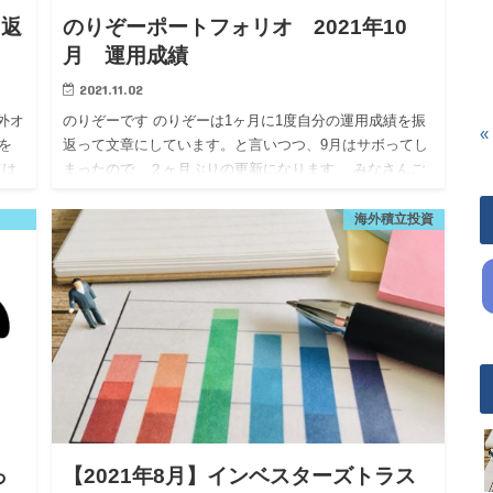
り返
のりぞーポートフォリオ 2021年10
月 運用成績
2021.11.02
外オ
のりぞーです のりぞーは1ヶ月に1度自分の運用成績を振
«
を
返って文章にしています。と言いつつ、9月はサボってし
ては
まったので、２ヶ月ぶりの更新になります。 みなさんご
経ち
存知の通り、9月は8月までの上昇が嘘のように株価が一
気にさがり…
海外積立投資
っ
【2021年8月】インベスターズトラス