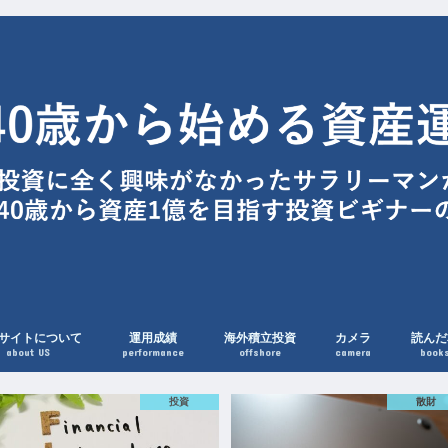
サイトについて
運用成績
海外積立投資
カメラ
読んだ
about US
performance
offshore
camera
book
散財
マイル・クレジットカ