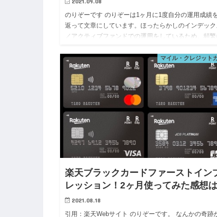
2021.09.08
のりぞーです のりぞーは1ヶ月に1度自分の運用成績
返って文章にしています。ほったらかしのインデック
／アクティブファンドでの運用をしているため、頻繁
振返りをして機動力高く何かができるわけではないの
すが、自分自身の…
マイル・クレジット
楽天ブラックカードファーストイン
レッション！2ヶ月使ってみた感想
2021.08.18
引用：楽天Webサイト のりぞーです。 なんかの奇跡