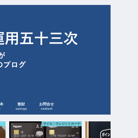
本
散財
お問合せ
s
splurge
contact
ード
その他