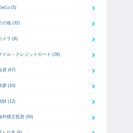
iDeCo
(5)
その他
(32)
カメラ
(8)
マイル・クレジットカード
(26)
投資
(67)
挨拶
(10)
散財
(12)
海外積立投資
(50)
読んだ本
(6)