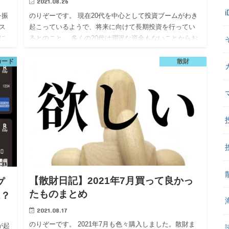
2021.08.26
を振
のりぞーです。 現在20代を中心として投資ブームがわき
ス
起こっているようで、将来に向けて長期投資を行ってい
に
るとのこと。 多くの20代は潤沢な資金もないことからお
で
そらく、iDecoやつみたてNISAを活用していることが多
いと…
カード
散財
【散財日記】2021年7月買って良かっ
プ
たものまとめ
は？
2021.08.17
のりぞーです。 2021年7月も色々購入しました。散財ま
が起