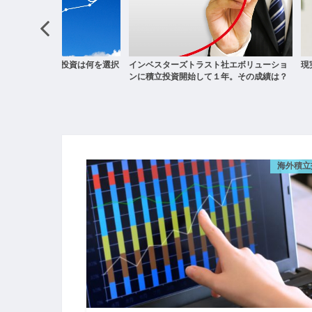
ーズトラスト社エボリューショ
現実的なFIREの戦略を考える
M
資開始して１年。その成績は？
海外積立