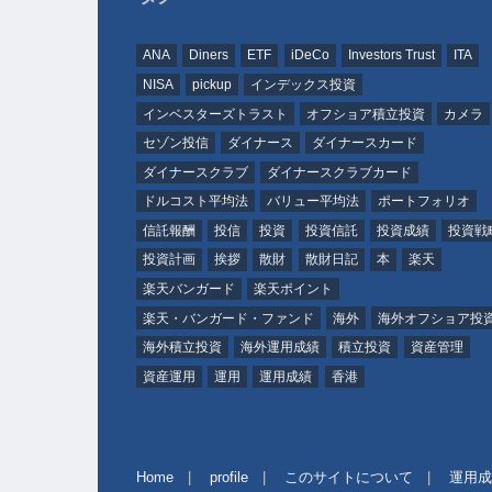
ANA
Diners
ETF
iDeCo
Investors Trust
ITA
NISA
pickup
インデックス投資
インベスターズトラスト
オフショア積立投資
カメラ
セゾン投信
ダイナース
ダイナースカード
ダイナースクラブ
ダイナースクラブカード
ドルコスト平均法
バリュー平均法
ポートフォリオ
信託報酬
投信
投資
投資信託
投資成績
投資戦
投資計画
挨拶
散財
散財日記
本
楽天
楽天バンガード
楽天ポイント
楽天・バンガード・ファンド
海外
海外オフショア投
海外積立投資
海外運用成績
積立投資
資産管理
資産運用
運用
運用成績
香港
Home
profile
このサイトについて
運用成