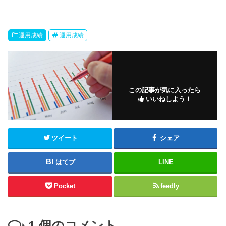
運用成績
運用成績
この記事が気に入ったら
いいねしよう！
ツイート
シェア
はてブ
LINE
Pocket
feedly
1
個のコメント