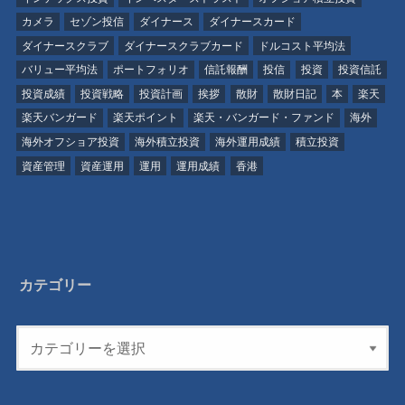
カメラ
セゾン投信
ダイナース
ダイナースカード
ダイナースクラブ
ダイナースクラブカード
ドルコスト平均法
バリュー平均法
ポートフォリオ
信託報酬
投信
投資
投資信託
投資成績
投資戦略
投資計画
挨拶
散財
散財日記
本
楽天
楽天バンガード
楽天ポイント
楽天・バンガード・ファンド
海外
海外オフショア投資
海外積立投資
海外運用成績
積立投資
資産管理
資産運用
運用
運用成績
香港
カテゴリー