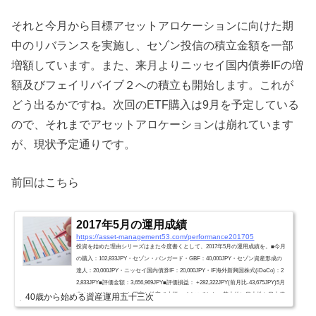
それと今月から目標アセットアロケーションに向けた期
中のリバランスを実施し、セゾン投信の積立金額を一部
増額しています。また、来月よりニッセイ国内債券IFの増
額及びフェイリバイブ２への積立も開始します。これが
どう出るかですね。次回のETF購入は9月を予定している
ので、それまでアセットアロケーションは崩れています
が、現状予定通りです。
前回はこちら
2017年5月の運用成績
https://asset-management53.com/performance201705
投資を始めた理由シリーズはまた今度書くとして、2017年5月の運用成績を。■今月
の購入：102,833JPY・セゾン・バンガード・GBF：40,000JPY・セゾン資産形成の
達人：20,000JPY・ニッセイ国内債券IF：20,000JPY・IF海外新興国株式(iDeCo)：2
2,833JPY■評価金額：3,656,969JPY■評価損益： +282,322JPY(前月比-43,675JPY)5月
末のガタガタっときた円高と株安で小幅マイナスでした。基本的に日本株と日本債
40歳から始める資産運用五十三次
券をそれほど購入していない(Total約18%)ので、のりぞーの資産は為替に影響され